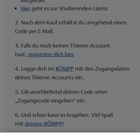
Mitglieder.
Hier
geht es zur Studierenden-Lizenz
2. Nach dem Kauf erhältst du umgehend einen
Code per E-Mail.
3. Falls du noch keinen Thieme-Account
hast,
registriere dich hier
.
4. Logge dich im
RÖMPP
mit den Zugangsdaten
deines Thieme-Accounts ein.
5. Gib anschließend deinen Code unter
„Zugangscode eingeben“ ein.
6. Und schon kann es losgehen. Viel Spaß
mit
deinem RÖMPP
!
7. Jetzt musst du nur noch innerhalb von 14